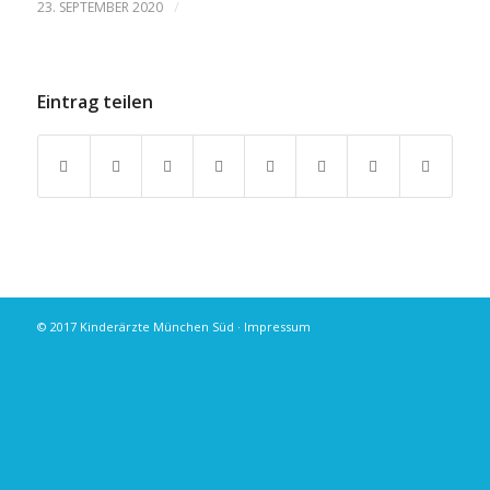
/
23. SEPTEMBER 2020
Eintrag teilen
© 2017 Kinderärzte München Süd ·
Impressum