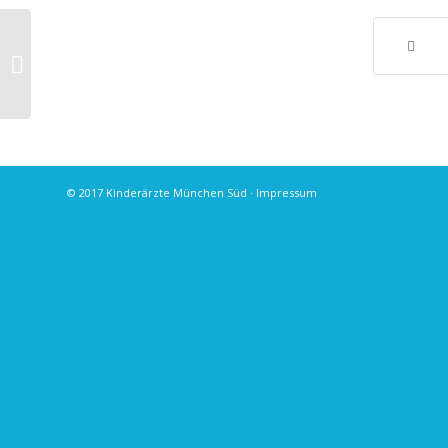
Naturheilverfahren: Infekte der
Atemwege, Artikel von Prof. Dorsch
© 2017 Kinderärzte München Süd ·
Impressum